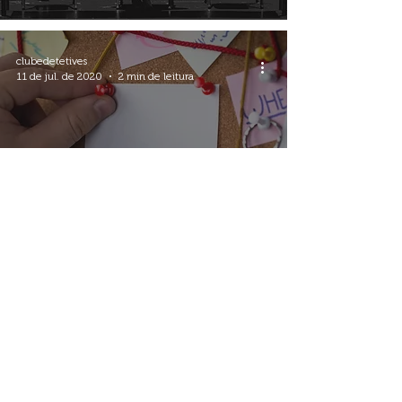
clubedetetives
11 de jul. de 2020
2 min de leitura
Aprenda a jogar Detetive,
Vítima e Assassino
clubedetetives
4 de jul. de 2020
2 min de leitura