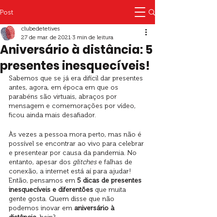
Post
clubedetetives
27 de mar. de 2021
3 min de leitura
Aniversário à distância: 5
presentes inesquecíveis!
Sabemos que se já era difícil dar presentes 
antes, agora, em época em que os 
parabéns são virtuais, abraços por 
mensagem e comemorações por vídeo, 
ficou ainda mais desafiador. 
Às vezes a pessoa mora perto, mas não é 
possível se encontrar ao vivo para celebrar 
e presentear por causa da pandemia. No 
entanto, apesar dos 
glitches 
e falhas de 
conexão, a internet está aí para ajudar! 
Então, pensamos em 
5 dicas de presentes 
inesquecíveis e diferentões
 que muita 
gente gosta. Quem disse que não 
podemos inovar em 
aniversário à 