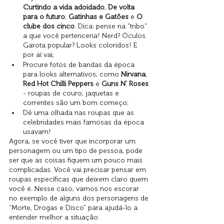
Curtindo a vida adoidado
, 
De volta 
para o futuro
, 
Gatinhas e Gatões
 e 
O 
clube dos cinco
. Dica: pense na "tribo" 
a que você pertenceria! Nerd? Óculos. 
Garota popular? Looks coloridos! E 
por aí vai;
Procure fotos de bandas da época 
para looks alternativos, como 
Nirvana
, 
Red Hot Chilli Peppers
 e 
Guns N’ Roses 
- roupas de couro, jaquetas e 
correntes são um bom começo;
Dê uma olhada nas roupas que as 
celebridades mais famosas da época 
usavam!
Agora, se você tiver que incorporar um 
personagem ou um tipo de pessoa, pode 
ser que as coisas fiquem um pouco mais 
complicadas. Você vai precisar pensar em 
roupas específicas que deixem claro quem 
você é. Nesse caso, vamos nos escorar 
no exemplo de alguns dos personagens de 
“Morte, Drogas e Disco” para ajudá-lo a 
entender melhor a situação. 