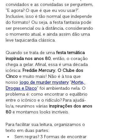
convidados e as convidadas se perguntem, 
“E agora? O que é que eu vou usar?”. 
Inclusive, isso é tão normal que independe 
do formato! Ou seja, a festa fantasia pode 
ser presencial ou à distância, considerando 
o momento atual, e ainda assim dão uma 
leve taquicardia clássica. 
Quando se trata de uma 
festa temática 
inspirada nos anos 80
, então, o coração 
chega a gelar. Afinal, essa é uma década 
icônica: 
Freddie Mercury
, 
O Clube dos 
Cinco
 e muito mais! Não é à toa que 
nosso 
jogo de murder mystery
 “
Morte, 
Drogas e Disco
” foi ambientado nela. O 
problema é: como encontrar o equilíbrio 
entre o icônico e o ridículo? Para ajudá-
lo/a, reunimos várias 
inspirações dos anos 
80
 e montamos looks incríveis.
Para facilitar sua leitura, organizamos o 
texto em duas partes:
Sem regras? 3 Formas de encontrar 