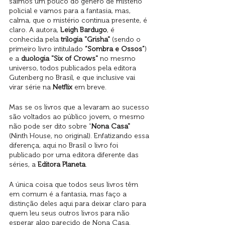
saímos um pouco do gênero de mistério 
policial e vamos para a fantasia, mas, 
calma, que o mistério continua presente, é 
claro. A autora, 
Leigh Bardugo
, é 
conhecida pela 
trilogia "Grisha" 
(sendo o 
primeiro livro intitulado 
“Sombra e Ossos”
) 
e a 
duologia "Six of Crows"
 no mesmo 
universo, todos publicados pela editora 
Gutenberg no Brasil, e que inclusive vai 
virar série na 
Netflix 
em breve.
Mas se os livros que a levaram ao sucesso 
são voltados ao público jovem, o mesmo 
não pode ser dito sobre "
Nona Casa"
(Ninth House, no original). Enfatizando essa 
diferença, aqui no Brasil o livro foi 
publicado por uma editora diferente das 
séries, a 
Editora Planeta
. 
A única coisa que todos seus livros têm 
em comum é a fantasia, mas faço a 
distinção deles aqui para deixar claro para 
quem leu seus outros livros para não 
esperar algo parecido de Nona Casa. 