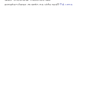
espetaculares quanto na vida real? 
Dê uma 
olhada nos nossos jogos
. Garantimos 
histórias mirabolantes, com reviravoltas e 
personagens incríveis.
livros de mistério
dica de livro
leigh badugo
Dicas de Mistério
Posts recentes
Ver tudo