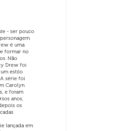
te - ser pouco 
a personagem 
Drew é uma 
e formar no 
os. Não 
cy Drew foi 
 um estilo 
A série foi 
om Carolyn 
, e foram 
rsos anos, 
depois os 
écadas 
 
ie lançada em 