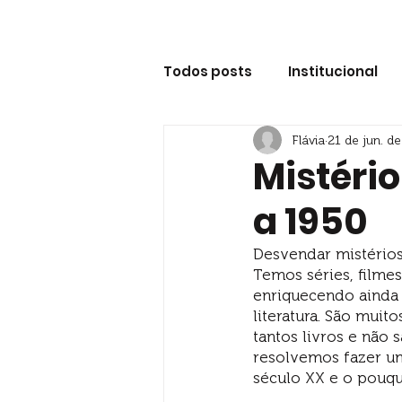
Principal
Entend
Todos posts
Institucional
Flávia
21 de jun. d
Dicas de Mistério
Jogos
Mistéri
a 1950
Desvendar mistérios
Temos séries, filmes
enriquecendo ainda 
literatura. São muit
tantos livros e não
resolvemos fazer u
século XX e o pouqu