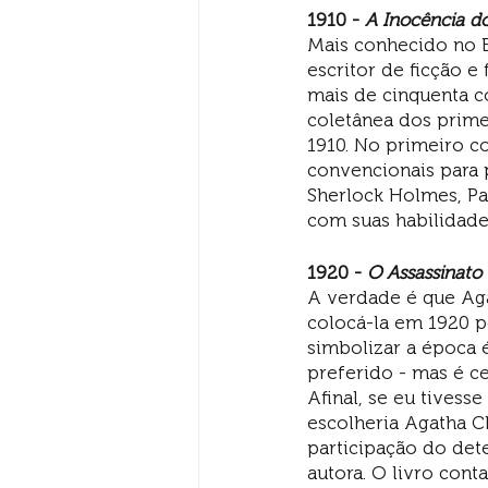
1910 - 
A Inocência do
Mais conhecido no Br
escritor de ficção 
mais de cinquenta c
coletânea dos prim
1910. No primeiro co
convencionais para p
Sherlock Holmes, Pa
com suas habilidade
1920 -
 O Assassinato
A verdade é que Aga
colocá-la em 1920 p
simbolizar a época 
preferido - mas é ce
Afinal, se eu tivess
escolheria Agatha C
participação do det
autora. O livro cont