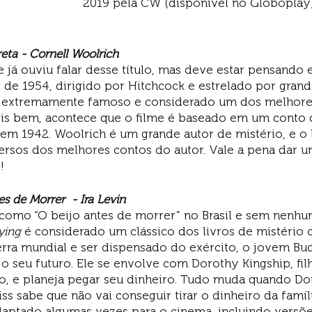
2019 pela CW (disponível no Globoplay)
reta - Cornell Woolrich
já ouviu falar desse título, mas deve estar pensando 
e de 1954, dirigido por Hitchcock e estrelado por gran
é extremamente famoso e considerado um dos melhores
is bem, acontece que o filme é baseado em um conto 
em 1942. Woolrich é um grande autor de mistério, e o l
versos dos melhores contos do autor. Vale a pena dar u
!
s de Morrer  - Ira Levin
omo “O beijo antes de morrer” no Brasil e sem nenhu
ying 
é considerado um clássico dos livros de mistério c
erra mundial e ser dispensado do exército, o jovem Bud
o seu futuro. Ele se envolve com Dorothy Kingship, fil
o, e planeja pegar seu dinheiro. Tudo muda quando Do
liss sabe que não vai conseguir tirar o dinheiro da famí
adaptado algumas vezes para o cinema, incluindo versõe