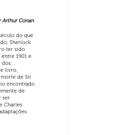
ir Arthur Conan 
século do que 
do, Sherlock 
o ter sido 
 entre 1901 e 
o dos 
e livro, 
morte de Sir 
rio encontrado 
emente de 
 ser 
e Charles 
 adaptações 