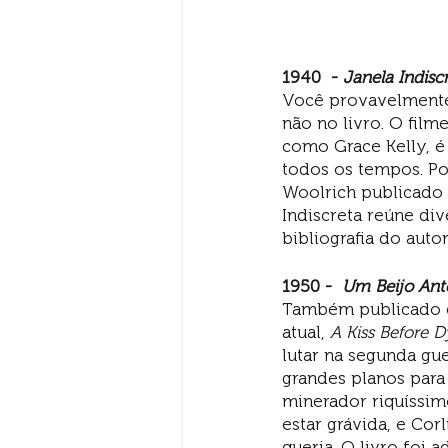
1940  - 
Janela Indisc
Você provavelmente 
não no livro. O film
como Grace Kelly, 
todos os tempos. Po
Woolrich publicado 
Indiscreta reúne di
bibliografia do autor
1950 -  
Um Beijo Ante
Também publicado c
atual, 
A Kiss Before D
lutar na segunda gu
grandes planos para 
minerador riquíssim
estar grávida, e Cor
queria. O livro foi 