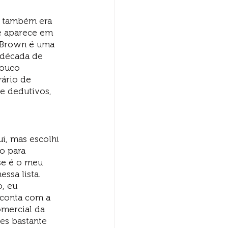
on também era 
e aparece em 
e Brown é uma 
 década de 
pouco 
ário de 
e dedutivos, 
i, mas escolhi 
o para 
se é o meu 
ssa lista. 
, eu 
 conta com a 
omercial da 
es bastante 