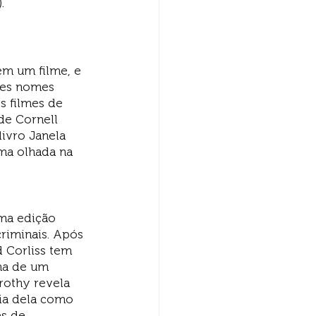
.
em um filme, e 
des nomes 
 filmes de 
de Cornell 
ivro Janela 
ma olhada na 
ma edição 
riminais. Após 
 Corliss tem 
ha de um 
rothy revela 
lia dela como 
s de 