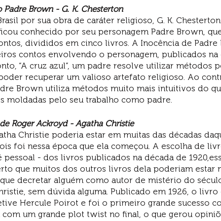
 Padre Brown - G. K. Chesterton 
asil por sua obra de caráter religioso, G. K. Chestert
e ficou conhecido por seu personagem Padre Brown, qu
ontos, divididos em cinco livros. A Inocência de Padr
eiros contos envolvendo o personagem, publicados na
nto, “A cruz azul”, um padre resolve utilizar métodos 
oder recuperar um valioso artefato religioso. Ao contr
dre Brown utiliza métodos muito mais intuitivos do qu
s moldadas pelo seu trabalho como padre. 
 de Roger Ackroyd - Agatha Christie
tha Christie poderia estar em muitas das décadas daqu
ois foi nessa época que ela começou. A escolha de livr
é pessoal - dos livros publicados na década de 1920,es
rto que muitos dos outros livros dela poderiam estar ne
e que decretar alguém como autor de mistério do século
hristie, sem dúvida alguma. Publicado em 1926, o livro
etive Hercule Poirot e foi o primeiro grande sucesso c
a com um grande plot twist no final, o que gerou opiniõ