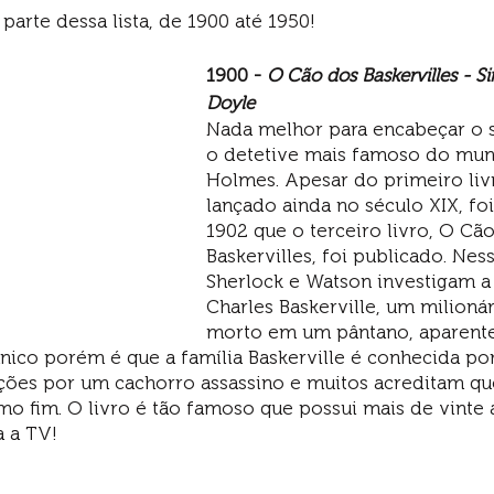
 parte dessa lista, de 1900 até 1950!
1900 - 
O Cão dos Baskervilles - S
Doyle
Nada melhor para encabeçar o 
o detetive mais famoso do mun
Holmes. Apesar do primeiro livr
lançado ainda no século XIX, foi
1902 que o terceiro livro, O Cã
Baskervilles, foi publicado. Ness
Sherlock e Watson investigam a 
Charles Baskerville, um milioná
morto em um pântano, aparent
nico porém é que a família Baskerville é conhecida por
ões por um cachorro assassino e muitos acreditam qu
o fim. O livro é tão famoso que possui mais de vinte
a a TV!