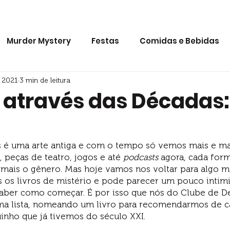
a o jogo
Nossa Loja
Blog
Murder Mystery
Festas
Comidas e Bebidas
e 2021
3 min de leitura
Contos
Séries de TV
o através das Décadas:
 é uma arte antiga e com o tempo só vemos mais e ma
, peças de teatro, jogos e até 
podcasts 
agora, cada for
mais o gênero. Mas hoje vamos nos voltar para algo mai
os os livros de mistério e pode parecer um pouco intim
 saber como começar. É por isso que nós do Clube de De
ma lista, nomeando um livro para recomendarmos de c
inho que já tivemos do século XXI. 