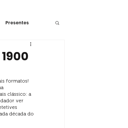
Contato
FAQ
Presentes
 1900
is formatos! 
ma 
s clássico: a 
idador ver 
tetives 
ada década do 